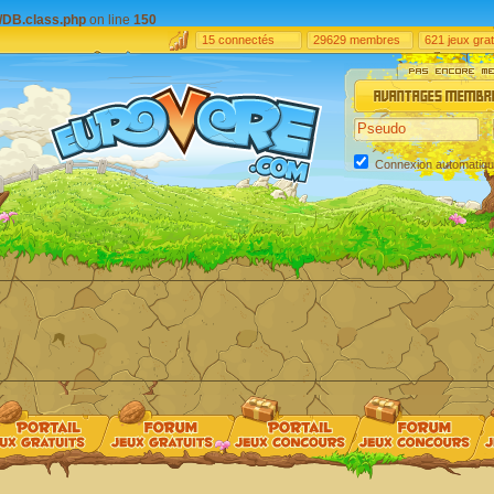
/DB.class.php
on line
150
15 connectés
29629 membres
621
jeux grat
Connexion automatiq