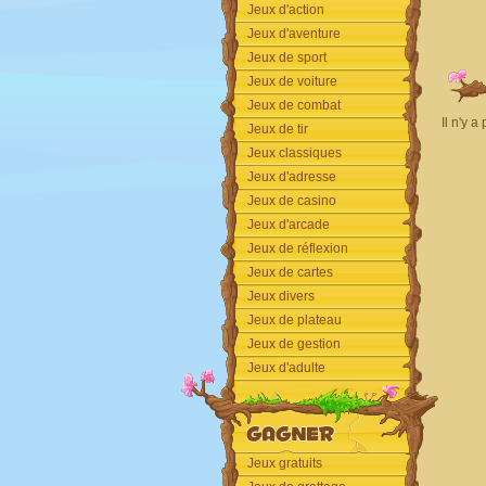
Jeux d'action
Jeux d'aventure
Jeux de sport
Jeux de voiture
Jeux de combat
Il n'y a
Jeux de tir
Jeux classiques
Jeux d'adresse
Jeux de casino
Jeux d'arcade
Jeux de réflexion
Jeux de cartes
Jeux divers
Jeux de plateau
Jeux de gestion
Jeux d'adulte
Jeux gratuits