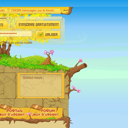
uits
758399 messages sur le forum
ue
-
Mot de passe oublié
Suivez-nous :