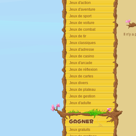
Jeux d'action
Jeux d'aventure
Jeux de sport
Jeux de voiture
Jeux de combat
Il n'y a
Jeux de tir
Jeux classiques
Jeux d'adresse
Jeux de casino
Jeux d'arcade
Jeux de réflexion
Jeux de cartes
Jeux divers
Jeux de plateau
Jeux de gestion
Jeux d'adulte
Jeux gratuits