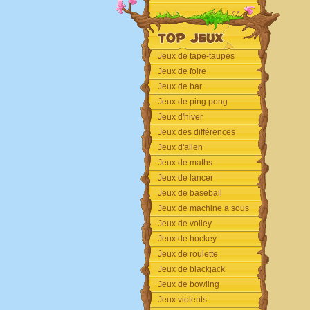
Jeux de tape-taupes
Jeux de foire
Jeux de bar
Jeux de ping pong
Jeux d'hiver
Jeux des différences
Jeux d'alien
Jeux de maths
Jeux de lancer
Jeux de baseball
Jeux de machine a sous
Jeux de volley
Jeux de hockey
Jeux de roulette
Jeux de blackjack
Jeux de bowling
Jeux violents