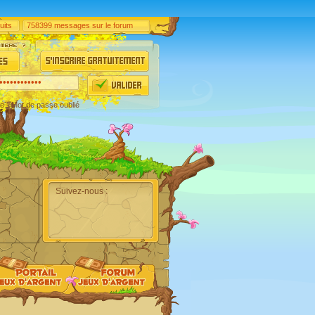
uits
758399 messages sur le forum
ue
-
Mot de passe oublié
Suivez-nous :