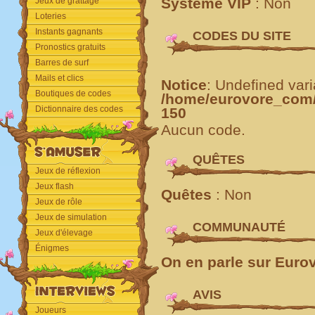
Système VIP
: Non
Jeux de grattage
Loteries
Instants gagnants
CODES DU SITE
Pronostics gratuits
Barres de surf
Mails et clics
Notice
: Undefined vari
Boutiques de codes
/home/eurovore_com/
Dictionnaire des codes
150
Aucun code.
QUÊTES
Jeux de réflexion
Jeux flash
Quêtes
: Non
Jeux de rôle
Jeux de simulation
COMMUNAUTÉ
Jeux d'élevage
Énigmes
On en parle sur Euro
AVIS
Joueurs