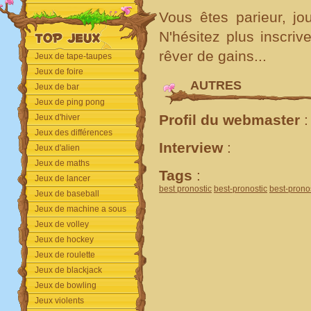
Vous êtes parieur, jo
N'hésitez plus inscri
rêver de gains...
Jeux de tape-taupes
Jeux de foire
AUTRES
Jeux de bar
Jeux de ping pong
Profil du webmaster
Jeux d'hiver
Jeux des différences
Interview
:
Jeux d'alien
Jeux de maths
Tags
:
Jeux de lancer
best pronostic
best-pronostic
best-prono
Jeux de baseball
Jeux de machine a sous
Jeux de volley
Jeux de hockey
Jeux de roulette
Jeux de blackjack
Jeux de bowling
Jeux violents