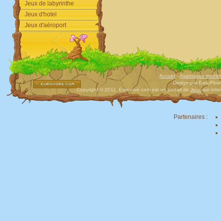
Jeux de labyrinthe
Jeux d'hotel
Jeux d'aéroport
Accueil
-
Avantages memb
Design par EasyFlow
Copyright © 2011, Eurovore.com est un portail de
Jeux
sur inter
Partenaires :