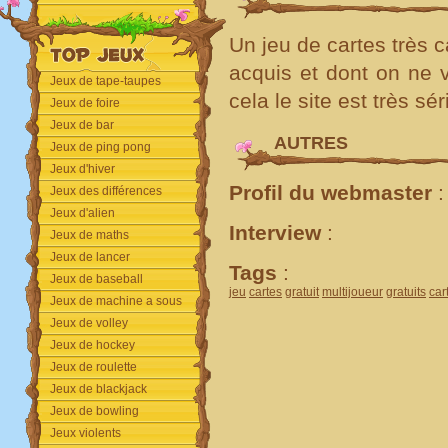
Un jeu de cartes très 
acquis et dont on ne v
Jeux de tape-taupes
cela le site est très sér
Jeux de foire
Jeux de bar
AUTRES
Jeux de ping pong
Jeux d'hiver
Profil du webmaster
Jeux des différences
Jeux d'alien
Interview
:
Jeux de maths
Jeux de lancer
Tags
:
Jeux de baseball
jeu
cartes
gratuit
multijoueur
gratuits
car
Jeux de machine a sous
Jeux de volley
Jeux de hockey
Jeux de roulette
Jeux de blackjack
Jeux de bowling
Jeux violents