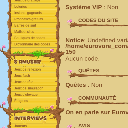
Jeux de grattage
Système VIP
: Non
Loteries
Instants gagnants
Pronostics gratuits
CODES DU SITE
Barres de surf
Mails et clics
Boutiques de codes
Notice
: Undefined vari
Dictionnaire des codes
/home/eurovore_com/
150
Aucun code.
Jeux de réflexion
QUÊTES
Jeux flash
Jeux de rôle
Quêtes
: Non
Jeux de simulation
Jeux d'élevage
COMMUNAUTÉ
Énigmes
On en parle sur Euro
AVIS
Joueurs