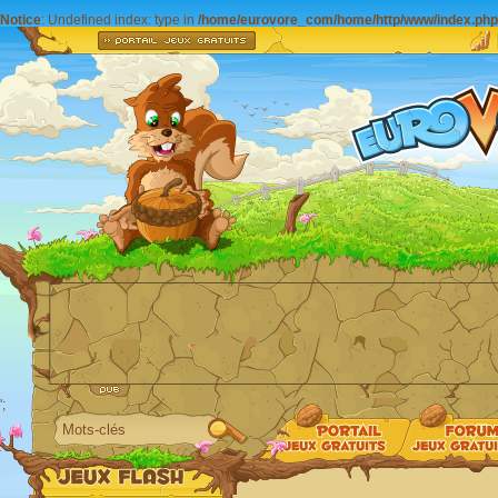
Notice
: Undefined index: type in
/home/eurovore_com/home/http/www/index.php
';