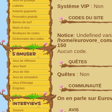
Jeux de grattage
Système VIP
: Non
Loteries
Instants gagnants
Pronostics gratuits
CODES DU SITE
Barres de surf
Mails et clics
Boutiques de codes
Notice
: Undefined vari
Dictionnaire des codes
/home/eurovore_com/
150
Aucun code.
Jeux de réflexion
QUÊTES
Jeux flash
Jeux de rôle
Quêtes
: Non
Jeux de simulation
Jeux d'élevage
COMMUNAUTÉ
Énigmes
On en parle sur Euro
AVIS
Joueurs