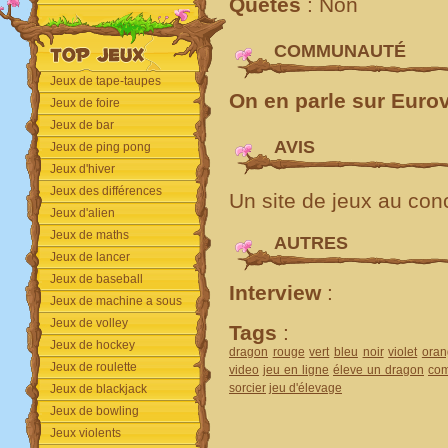
Quêtes
: Non
COMMUNAUTÉ
Jeux de tape-taupes
On en parle sur Euro
Jeux de foire
Jeux de bar
AVIS
Jeux de ping pong
Jeux d'hiver
Jeux des différences
Un site de jeux au con
Jeux d'alien
Jeux de maths
AUTRES
Jeux de lancer
Jeux de baseball
Interview
:
Jeux de machine a sous
Jeux de volley
Tags
:
Jeux de hockey
dragon
rouge
vert
bleu
noir
violet
oran
Jeux de roulette
video
jeu en ligne
éleve un dragon
co
sorcier
jeu d'élevage
Jeux de blackjack
Jeux de bowling
Jeux violents