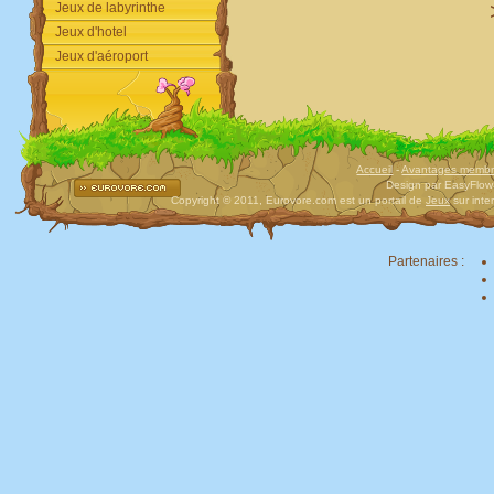
Jeux de labyrinthe
Jeux d'hotel
Jeux d'aéroport
Accueil
-
Avantages memb
Design par EasyFlow
Copyright © 2011, Eurovore.com est un portail de
Jeux
sur inter
Partenaires :