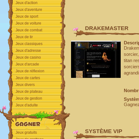
Jeux d'action
Jeux d'aventure
Jeux de sport
Jeux de voiture
DRAKEMASTER
Jeux de combat
Jeux de tir
Descri
Jeux classiques
Drakem
Jeux d'adresse
sorcier
Jeux de casino
titan r
Jeux d'arcade
sorcie
Jeux de réflexion
agrandi
Jeux de cartes
Jeux divers
Nombr
Jeux de plateau
Jeux de gestion
Systèm
Gagnez 
Jeux d'adulte
SYSTÈME VIP
Jeux gratuits