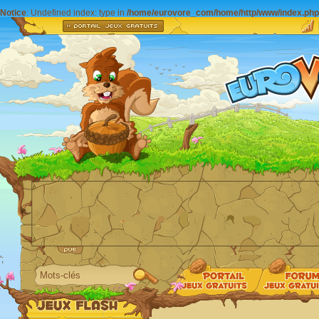
Notice
: Undefined index: type in
/home/eurovore_com/home/http/www/index.php
';