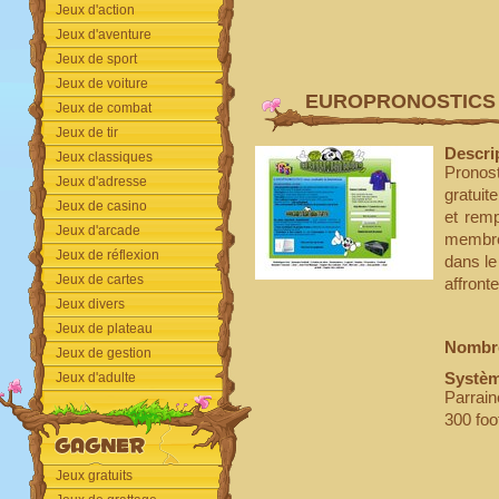
Jeux d'action
Jeux d'aventure
Jeux de sport
Jeux de voiture
EUROPRONOSTICS
Jeux de combat
Jeux de tir
Descri
Jeux classiques
Pronos
Jeux d'adresse
gratui
Jeux de casino
et rem
Jeux d'arcade
membre
Jeux de réflexion
dans le
Jeux de cartes
affront
Jeux divers
Jeux de plateau
Nombr
Jeux de gestion
Systèm
Jeux d'adulte
Parrain
300 foo
Jeux gratuits