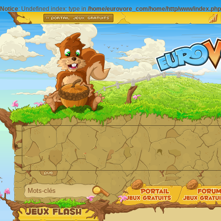
Notice
: Undefined index: type in
/home/eurovore_com/home/http/www/index.php
';