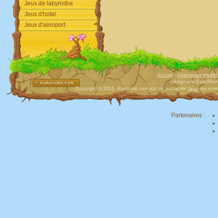
Jeux de labyrinthe
Jeux d'hotel
Jeux d'aéroport
Accueil
-
Avantages memb
Design par EasyFlow
Copyright © 2011, Eurovore.com est un portail de
Jeux
sur inter
Partenaires :