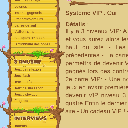
Jeux de grattage
Loteries
Système VIP
: Oui
Instants gagnants
Pronostics gratuits
Détails
:
Barres de surf
Il y a 3 niveaux VIP: 
Mails et clics
et vous aurez alors l
Boutiques de codes
Dictionnaire des codes
haut du site - Les 
précédentes - La cart
permettra de devenir V
Jeux de réflexion
gagnés lors des contra
Jeux flash
2e carte VIP: - Une n
Jeux de rôle
jeux en avant première
Jeux de simulation
devenir VIP niveau 3
Jeux d'élevage
Énigmes
quatre Enfin le dernier
site - Un cadeau VIP !
Joueurs