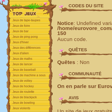
CODES DU SITE
Jeux de tape-taupes
Notice
: Undefined vari
Jeux de foire
/home/eurovore_com/
Jeux de bar
150
Jeux de ping pong
Aucun code.
Jeux d'hiver
Jeux des différences
QUÊTES
Jeux d'alien
Jeux de maths
Quêtes
: Non
Jeux de lancer
Jeux de baseball
COMMUNAUTÉ
Jeux de machine a sous
Jeux de volley
On en parle sur Euro
Jeux de hockey
Jeux de roulette
AVIS
Jeux de blackjack
Jeux de bowling
Jeux violents
Un site de jeux gratuit