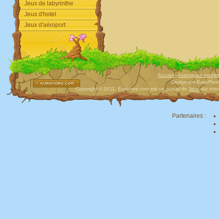
Jeux de labyrinthe
Jeux d'hotel
Jeux d'aéroport
Accueil
-
Avantages memb
Design par EasyFlow
Copyright © 2011, Eurovore.com est un portail de
Jeux
sur inter
Partenaires :