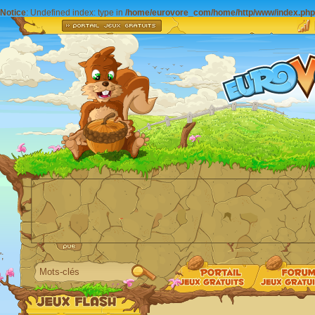
Notice
: Undefined index: type in
/home/eurovore_com/home/http/www/index.php
';