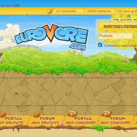
on line
328
13 connectés
29629 membres
621
jeux grat
Connexion automatiq