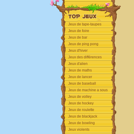
Jeux de tape-taupes
Jeux de foire
Jeux de bar
Jeux de ping pong
Jeux d'hiver
Jeux des différences
Jeux d'alien
Jeux de maths
Jeux de lancer
Jeux de baseball
Jeux de machine a sous
Jeux de volley
Jeux de hockey
Jeux de roulette
Jeux de blackjack
Jeux de bowling
Jeux violents