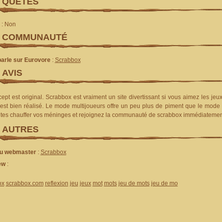
QUÊTES
: Non
COMMUNAUTÉ
parle sur Eurovore
:
Scrabbox
AVIS
ept est original. Scrabbox est vraiment un site divertissant si vous aimez les jeux
est bien réalisé. Le mode multijoueurs offre un peu plus de piment que le mode
aites chauffer vos méninges et rejoignez la communauté de scrabbox immédiatemen
AUTRES
 du webmaster
:
Scrabbox
ew
:
ox
scrabbox.com
reflexion
jeu
jeux
mot
mots
jeu de mots
jeu de mo