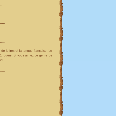
 de lettres et la langue française. Le
 1 joueur. Si vous aimez ce genre de
t !