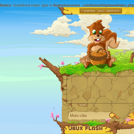
Notice
: Undefined index: type in
/home/eurovore_com/home/http/www/index.php
';