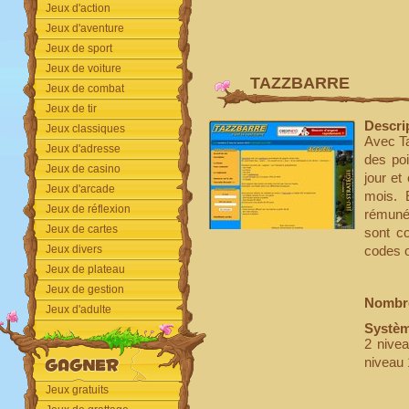
Jeux d'action
Jeux d'aventure
Jeux de sport
Jeux de voiture
TAZZBARRE
Jeux de combat
Jeux de tir
Descri
Jeux classiques
Avec Ta
Jeux d'adresse
des poi
Jeux de casino
jour et
Jeux d'arcade
mois. 
Jeux de réflexion
rémuné
Jeux de cartes
sont c
Jeux divers
codes o
Jeux de plateau
Jeux de gestion
Nombr
Jeux d'adulte
Systèm
2 nivea
niveau 
Jeux gratuits