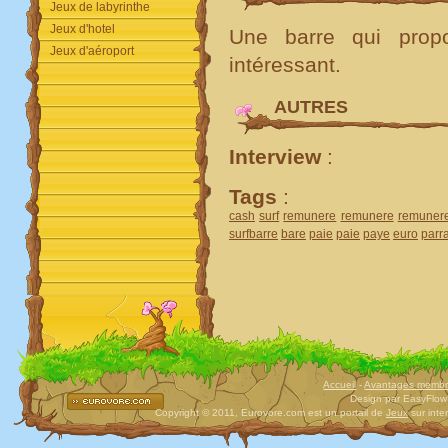
Jeux de labyrinthe
Jeux d'hotel
Une barre qui prop
Jeux d'aéroport
intéressant.
AUTRES
Interview
:
Tags
:
cash
surf
remunere
remunere
remuner
surfbarre
bare
paie
paie
paye
euro
parr
Accueil
-
Avantages memb
Design par EasyFlow
Copyright © 2011, Eurovore.com est un portail de
Jeux
sur inter