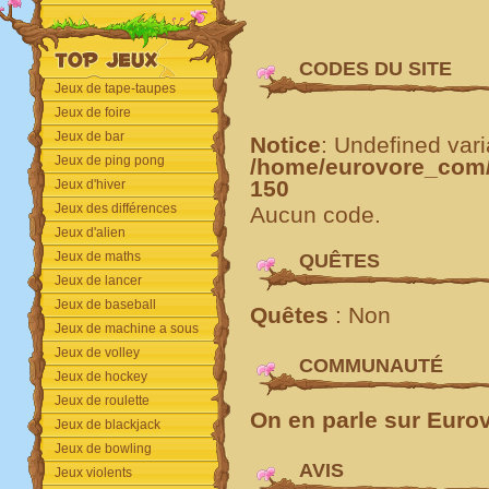
CODES DU SITE
Jeux de tape-taupes
Jeux de foire
Jeux de bar
Notice
: Undefined vari
Jeux de ping pong
/home/eurovore_com/
150
Jeux d'hiver
Jeux des différences
Aucun code.
Jeux d'alien
Jeux de maths
QUÊTES
Jeux de lancer
Jeux de baseball
Quêtes
: Non
Jeux de machine a sous
Jeux de volley
COMMUNAUTÉ
Jeux de hockey
Jeux de roulette
On en parle sur Euro
Jeux de blackjack
Jeux de bowling
AVIS
Jeux violents