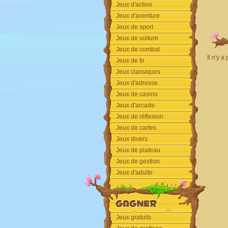
Jeux d'action
Jeux d'aventure
Jeux de sport
Jeux de voiture
Jeux de combat
Il n'y a
Jeux de tir
Jeux classiques
Jeux d'adresse
Jeux de casino
Jeux d'arcade
Jeux de réflexion
Jeux de cartes
Jeux divers
Jeux de plateau
Jeux de gestion
Jeux d'adulte
Jeux gratuits