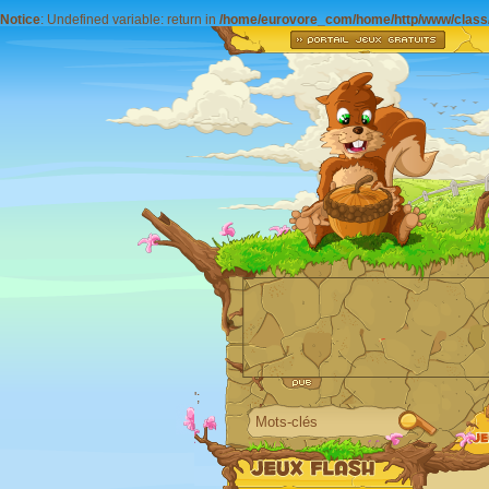
Notice
: Undefined variable: return in
/home/eurovore_com/home/http/www/class
';