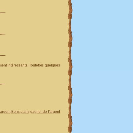
ement intéressants. Toutefois quelques
'argent
Bons plans
gagner de l'argent