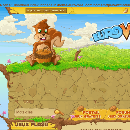
Notice
: Undefined index: nbpage in
/home/eurovore_com/home/http/www/modul
';