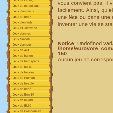
Jeux de karting
vous convient pas, il 
Jeux de maquillage
facilement. Ainsi, qu’e
Jeux d'animaux
une fête ou dans une r
Jeux de bratz
Jeux d'enfants
inventer une vie se st
Jeux d'Halloween
Jeux d'armes
Jeux d'avion
Notice
: Undefined vari
Jeux d'amour
/home/eurovore_com/
Jeux de 4x4
150
Jeux de ballon
Aucun jeu ne correspo
Jeux de barbapapa
Jeux de basket
Jeux de bateau
Jeux de Batman
Jeux de beauté
Jeux de bébé
Jeux de Ben 10
Jeux de billard
Jeux de BMX
Jeux de Bomberman