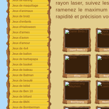
Jeux de karting
rayon laser, suivez le
Jeux de maquillage
ramenez le maximum d
Jeux d'animaux
rapidité et précision v
Jeux de bratz
Jeux d'enfants
Jeux d'Halloween
Jeux d'armes
Jeux d'avion
Jeux d'amour
Jeux de 4x4
Damn Birds 2
Duc
Jeux de ballon
Rem
Jeux de barbapapa
Jeux de basket
Jeux de bateau
Jeux de Batman
Birdie
Bug
Jeux de beauté
Jeux de bébé
Jeux de Ben 10
Jeux de billard
Jeux de BMX
Boomerang
Maste
Mayhem
L
Jeux de Bomberman