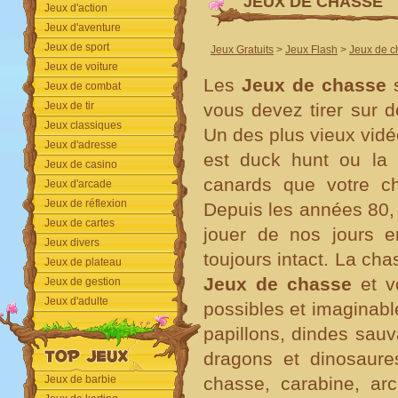
JEUX DE CHASSE
Jeux d'action
Jeux d'aventure
Jeux de sport
Jeux Gratuits
>
Jeux Flash
>
Jeux de c
Jeux de voiture
Les
Jeux de chasse
s
Jeux de combat
Jeux de tir
vous devez tirer sur 
Jeux classiques
Un des plus vieux vidé
Jeux d'adresse
est duck hunt ou la 
Jeux de casino
canards que votre c
Jeux d'arcade
Jeux de réflexion
Depuis les années 80, 
Jeux de cartes
jouer de nos jours en
Jeux divers
toujours intact. La ch
Jeux de plateau
Jeux de chasse
et v
Jeux de gestion
Jeux d'adulte
possibles et imaginable
papillons, dindes sau
dragons et dinosaure
Jeux de barbie
chasse, carabine, arc 