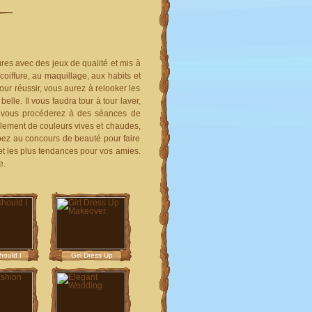
ures avec des jeux de qualité et mis à
 coiffure, au maquillage, aux habits et
our réussir, vous aurez à relooker les
lle. Il vous faudra tour à tour laver,
s, vous procéderez à des séances de
rlement de couleurs vives et chaudes,
ipez au concours de beauté pour faire
 et les plus tendances pour vos amies.
e.
hould I
Girl Dress Up
ar
Makeover