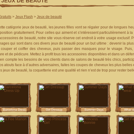
JEUX DE BEAUTÉ
ratuits
>
Jeux Flash
>
Jeux de beauté
tte catégorie jeux de beauté, les jeunes filles vont se régaler pour de longues he
sposition gratuitement. Pour celles qui aiment et s’intéressent particulièrement à la
accessoires de beauté, notre site vous réserve cet endroit à votre usage exclusif. P
ages qui sont dans ces divers jeux de beauté pour un but ultime : devenir la plus be
 couper et coiffer des cheveux, puis passer des masques pour le visage. Pui
e et de pédicure. Mettez à profit tous les accessoires disponibles et dans un défe
en compte les besoins de vos clients dans de salons de beauté très chics, partic
vos atouts face à d’autres adversaires, faites les coupes de cheveux les plus belles
 jeux de beauté, la coquetterie est une qualité et rien n’est de trop pour rester bell
Barcelona Dress
Girl Dressup
Summer Days
What s
Up
we