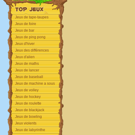
Jeux de tape-taupes
Jeux de foire
Jeux de bar
Jeux de ping pong
Jeux d'hiver
Jeux des différences
Jeux d'alien
Jeux de maths
Jeux de lancer
Jeux de baseball
Jeux de machine a sous
Jeux de volley
Jeux de hockey
Jeux de roulette
Jeux de blackjack
Jeux de bowling
Jeux violents
Jeux de labyrinthe