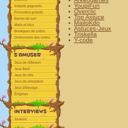
YoupiFun
Instants gagnants
Overclic
Pronostics gratuits
Top Astuce
Barres de surf
MailoKdo
Mails et clics
Astuces-Jeux
Boutiques de codes
Triskella
Dictionnaire des codes
Y-code
Jeux de réflexion
Jeux flash
Jeux de rôle
Jeux de simulation
Jeux d'élevage
Énigmes
Joueurs