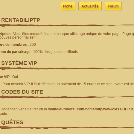
Fiche
Actualités
Forum
RENTABILIPTP
iption
: Vous êtes rémunérés pour chaque affichage unique de votre page. Page 
pouvez personnaliser !
re de membres
: 200
ème de parrainage
: 100% des gains des filleuls
SYSTÈME VIP
e VIP
: Oui
: Pour devenir VIP, il faut effectuer un paiement de 15 euros et ce statut vous est ac
CODES DU SITE
: Undefined variable: return in
/home/eurovore_com/home/http/www/class/DB.cla
code.
QUÊTES