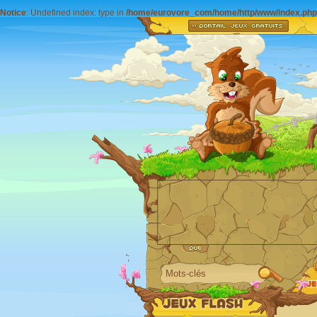
Notice
: Undefined index: type in
/home/eurovore_com/home/http/www/index.php
';