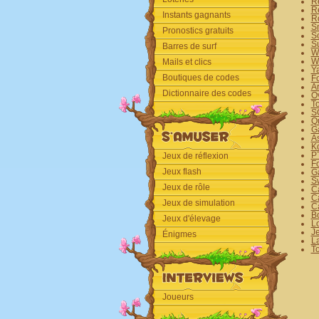
R
R
Instants gagnants
R
S
Pronostics gratuits
S
Su
Barres de surf
W
W
Mails et clics
Y
Boutiques de codes
F
A
Dictionnaire des codes
Ov
T
S
Q
G
A
K
P
Jeux de réflexion
F
Jeux flash
G
S
Jeux de rôle
C
C
Jeux de simulation
C
B
Jeux d'élevage
L
J
Énigmes
L
T
Joueurs