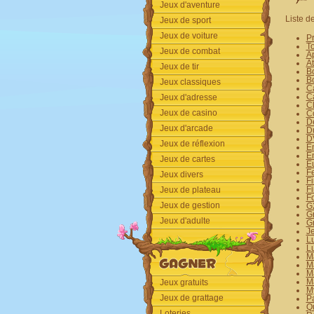
Jeux d'aventure
Liste d
Jeux de sport
Jeux de voiture
P
To
Jeux de combat
A
At
Jeux de tir
B
B
Jeux classiques
C
C
Jeux d'adresse
Cl
Jeux de casino
C
D
Jeux d'arcade
D
D
Jeux de réflexion
E
E
Jeux de cartes
E
F
Jeux divers
F
Fi
Jeux de plateau
F
Jeux de gestion
G
G
Jeux d'adulte
G
J
L
L
M
M
M
Ma
Jeux gratuits
M
Jeux de grattage
P
Q
Loteries