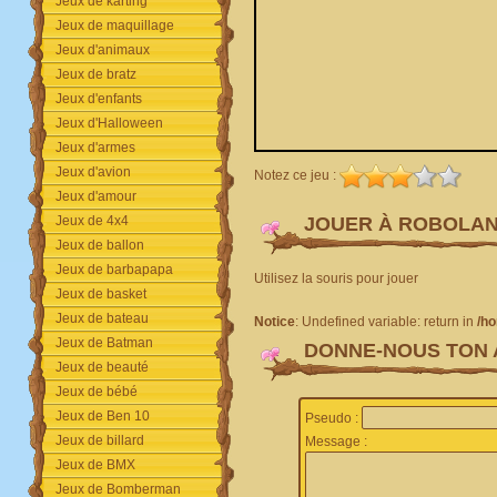
Jeux de karting
Jeux de maquillage
Jeux d'animaux
Jeux de bratz
Jeux d'enfants
Jeux d'Halloween
Jeux d'armes
Jeux d'avion
Notez ce jeu :
Jeux d'amour
Jeux de 4x4
JOUER À ROBOLA
Jeux de ballon
Jeux de barbapapa
Utilisez la souris pour jouer
Jeux de basket
Jeux de bateau
Notice
: Undefined variable: return in
/h
Jeux de Batman
DONNE-NOUS TON 
Jeux de beauté
Jeux de bébé
Jeux de Ben 10
Pseudo :
Jeux de billard
Message :
Jeux de BMX
Jeux de Bomberman