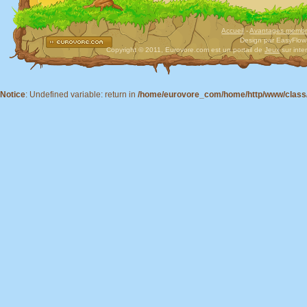
Accueil
-
Avantages memb
Design par EasyFlow
Copyright © 2011, Eurovore.com est un portail de
Jeux
sur inter
Notice
: Undefined variable: return in
/home/eurovore_com/home/http/www/class