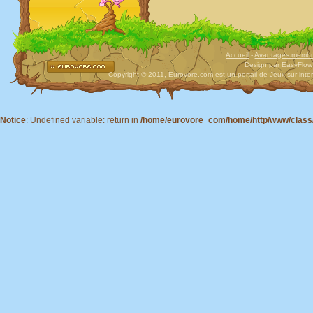
Accueil
-
Avantages memb
Design par EasyFlow
Copyright © 2011, Eurovore.com est un portail de
Jeux
sur inter
Notice
: Undefined variable: return in
/home/eurovore_com/home/http/www/class