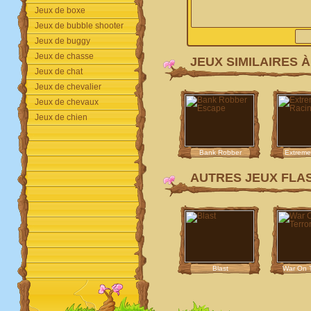
Jeux de boxe
Jeux de bubble shooter
Jeux de buggy
Jeux de chasse
JEUX SIMILAIRES 
Jeux de chat
Jeux de chevalier
Jeux de chevaux
Jeux de chien
Bank Robber
Extreme
Escape
AUTRES JEUX FLA
Blast
War On T