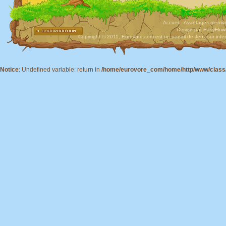
Accueil
-
Avantages memb
Design par EasyFlow
Copyright © 2011, Eurovore.com est un portail de
Jeux
sur inter
Notice
: Undefined variable: return in
/home/eurovore_com/home/http/www/class