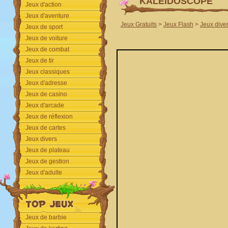
KALEIDOSCOPE
Jeux d'action
Jeux d'aventure
Jeux Gratuits
>
Jeux Flash
>
Jeux dive
Jeux de sport
Jeux de voiture
Jeux de combat
Jeux de tir
Jeux classiques
Jeux d'adresse
Jeux de casino
Jeux d'arcade
Jeux de réflexion
Jeux de cartes
Jeux divers
Jeux de plateau
Jeux de gestion
Jeux d'adulte
Jeux de barbie