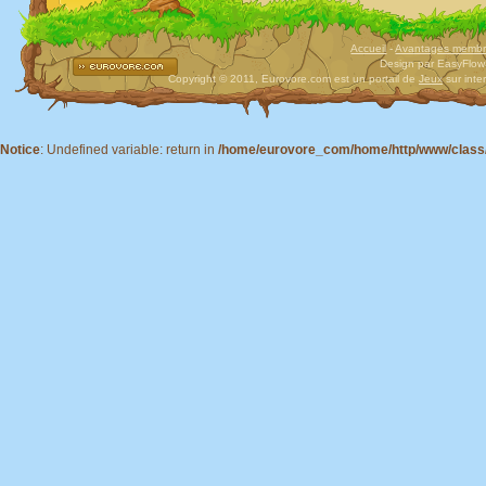
Accueil
-
Avantages memb
Design par EasyFlow
Copyright © 2011, Eurovore.com est un portail de
Jeux
sur inter
Notice
: Undefined variable: return in
/home/eurovore_com/home/http/www/class