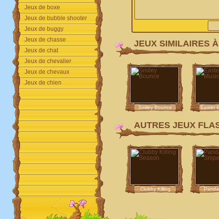
Jeux de boxe
Jeux de bubble shooter
Jeux de buggy
Jeux de chasse
JEUX SIMILAIRES 
Jeux de chat
Jeux de chevalier
Jeux de chevaux
Jeux de chien
Smiley Bounce
Easter 
AUTRES JEUX FLA
Clubby Killing
Panda 
Season
Sn