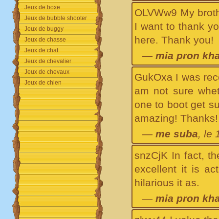
Jeux de boxe
OLVWw9 My brothe
Jeux de bubble shooter
I want to thank yo
Jeux de buggy
here. Thank you!
Jeux de chasse
Jeux de chat
—
mia pron kha
Jeux de chevalier
Jeux de chevaux
GukOxa I was rec
Jeux de chien
am not sure wheth
one to boot get s
amazing! Thanks!
—
me suba
, le
snzCjK In fact, th
excellent it is a
hilarious it as.
—
mia pron kha