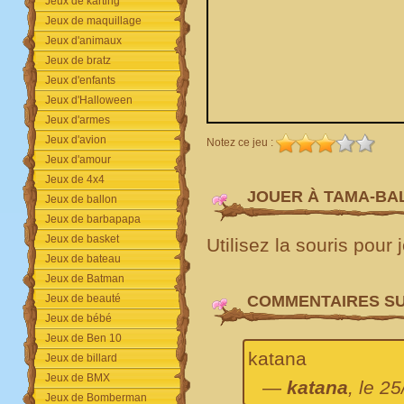
Jeux de karting
Jeux de maquillage
Jeux d'animaux
Jeux de bratz
Jeux d'enfants
Jeux d'Halloween
Jeux d'armes
Jeux d'avion
Notez ce jeu :
Jeux d'amour
Jeux de 4x4
JOUER À TAMA-BA
Jeux de ballon
Jeux de barbapapa
Jeux de basket
Utilisez la souris pour 
Jeux de bateau
Jeux de Batman
Jeux de beauté
COMMENTAIRES SU
Jeux de bébé
Jeux de Ben 10
katana
Jeux de billard
Jeux de BMX
—
katana
, le 2
Jeux de Bomberman