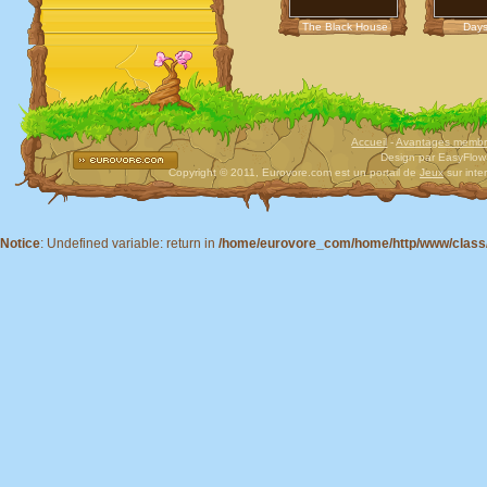
The Black House
Days
Accueil
-
Avantages memb
Design par EasyFlow
Copyright © 2011, Eurovore.com est un portail de
Jeux
sur inter
Notice
: Undefined variable: return in
/home/eurovore_com/home/http/www/class