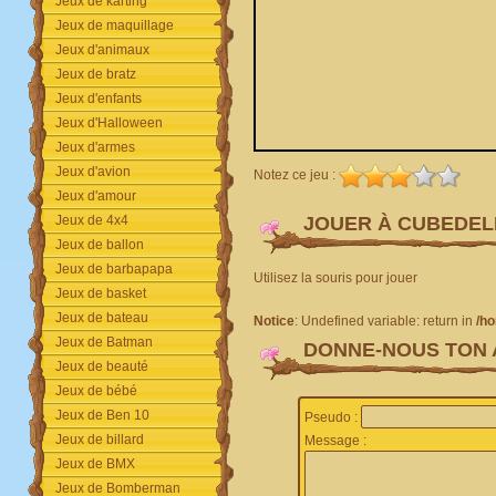
Jeux de karting
Jeux de maquillage
Jeux d'animaux
Jeux de bratz
Jeux d'enfants
Jeux d'Halloween
Jeux d'armes
Jeux d'avion
Notez ce jeu :
Jeux d'amour
Jeux de 4x4
JOUER À CUBEDEL
Jeux de ballon
Jeux de barbapapa
Utilisez la souris pour jouer
Jeux de basket
Jeux de bateau
Notice
: Undefined variable: return in
/h
Jeux de Batman
DONNE-NOUS TON 
Jeux de beauté
Jeux de bébé
Jeux de Ben 10
Pseudo :
Jeux de billard
Message :
Jeux de BMX
Jeux de Bomberman