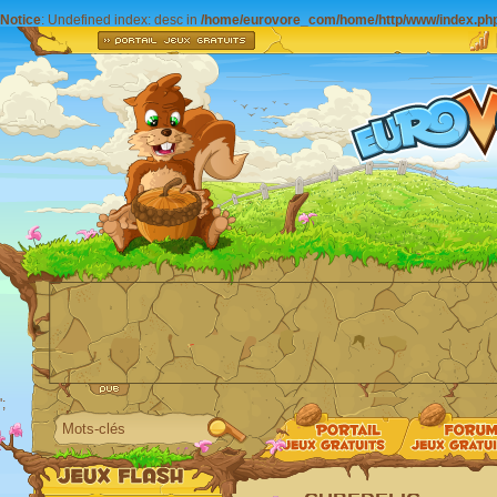
Notice
: Undefined index: desc in
/home/eurovore_com/home/http/www/index.ph
';