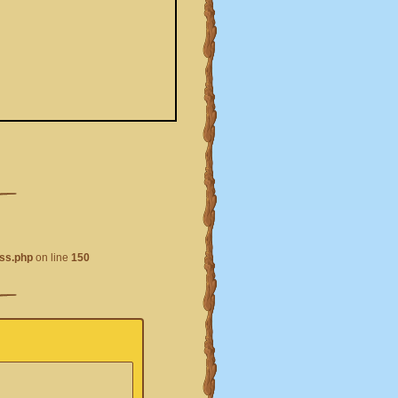
ss.php
on line
150