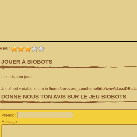
e jeu :
JOUER À BIOBOTS
 la souris pour jouer
: Undefined variable: return in
/home/eurovore_com/home/http/www/class/DB.cla
DONNE-NOUS TON AVIS SUR LE JEU
BIOBOTS
Pseudo :
Message :