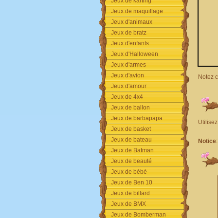
Jeux de karting
Jeux de maquillage
Jeux d'animaux
Jeux de bratz
Jeux d'enfants
Jeux d'Halloween
Jeux d'armes
Jeux d'avion
Notez c
Jeux d'amour
Jeux de 4x4
Jeux de ballon
Jeux de barbapapa
Utilisez
Jeux de basket
Jeux de bateau
Notice
Jeux de Batman
Jeux de beauté
Jeux de bébé
Jeux de Ben 10
Jeux de billard
Jeux de BMX
Jeux de Bomberman