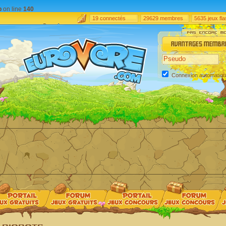
p
on line
140
19 connectés
29629 membres
5635
jeux fl
Connexion automatiq