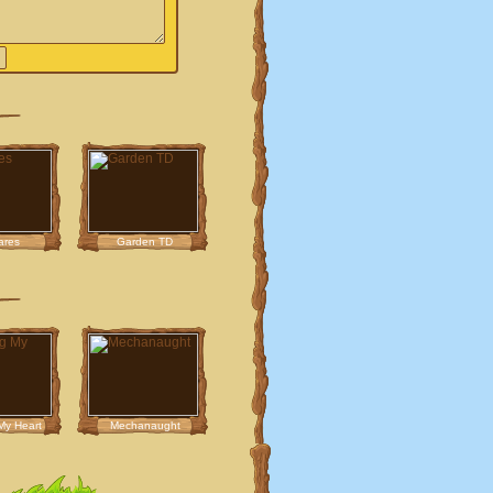
ares
Garden TD
My Heart
Mechanaught