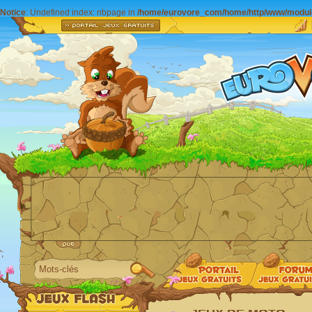
Notice
: Undefined index: nbpage in
/home/eurovore_com/home/http/www/modul
';