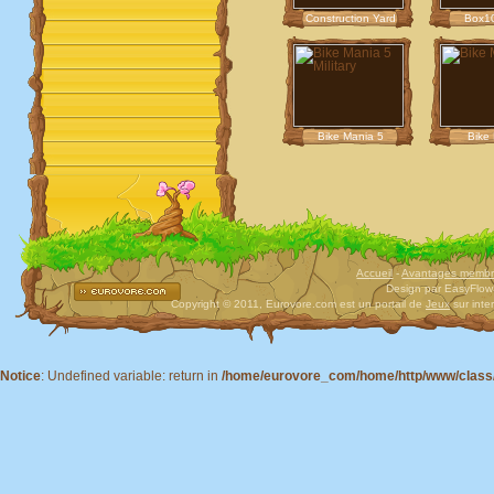
Construction Yard
Box1
Bike
Bike Mania 5
Bike
Military
Accueil
-
Avantages memb
Design par EasyFlow
Copyright © 2011, Eurovore.com est un portail de
Jeux
sur inter
Notice
: Undefined variable: return in
/home/eurovore_com/home/http/www/class