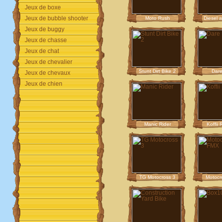
Jeux de boxe
Jeux de bubble shooter
Moto Rush
Diesel 
Jeux de buggy
Jeux de chasse
Jeux de chat
Jeux de chevalier
Stunt Dirt Bike 2
Dare
Jeux de chevaux
Jeux de chien
Manic Rider
Koffii
TG Motocross 3
Motoc