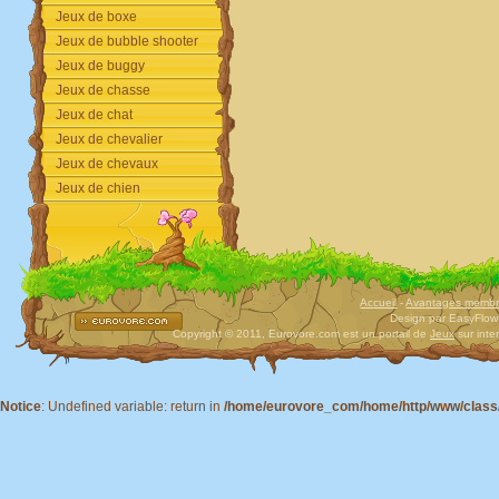
Jeux de boxe
Jeux de bubble shooter
Jeux de buggy
Jeux de chasse
Jeux de chat
Jeux de chevalier
Jeux de chevaux
Jeux de chien
Accueil
-
Avantages memb
Design par EasyFlow
Copyright © 2011, Eurovore.com est un portail de
Jeux
sur inter
Notice
: Undefined variable: return in
/home/eurovore_com/home/http/www/class