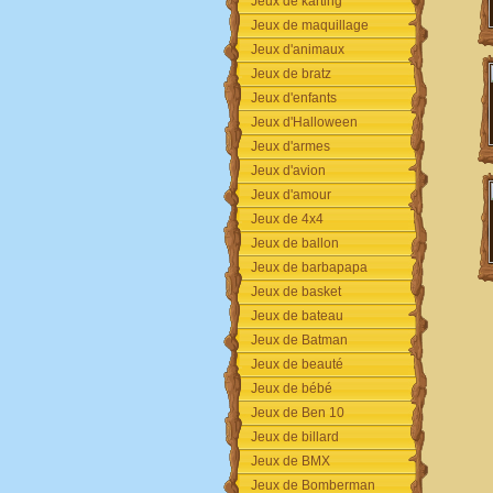
Jeux de karting
Jeux de maquillage
Jeux d'animaux
Jeux de bratz
Jeux d'enfants
Jeux d'Halloween
Jeux d'armes
Jeux d'avion
Jeux d'amour
Jeux de 4x4
Jeux de ballon
Jeux de barbapapa
Jeux de basket
Jeux de bateau
Jeux de Batman
Jeux de beauté
Jeux de bébé
Jeux de Ben 10
Jeux de billard
Jeux de BMX
Jeux de Bomberman