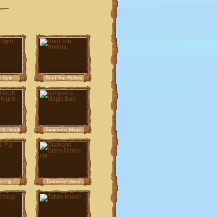
e Spin
Roof Top Rollers
DCK Drunk
Simpsons Magic
unk
Ball
a Pig
Diamond Disco
Dance Off