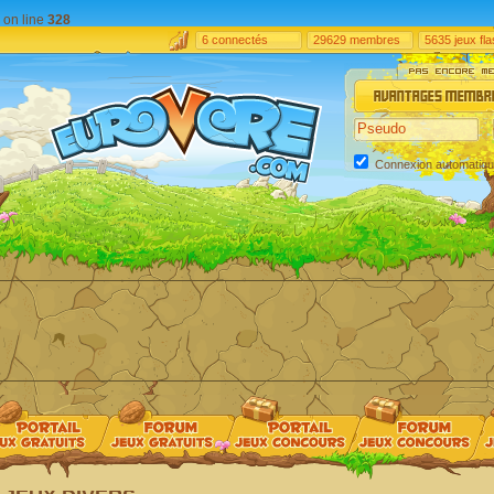
on line
328
6 connectés
29629 membres
5635
jeux fl
Connexion automatiq