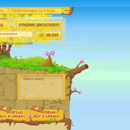
ash
758399 messages sur le forum
ue
-
Mot de passe oublié
Suivez-nous :