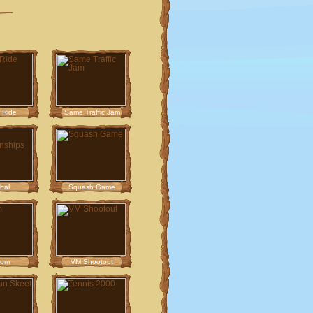
 Ride
Same Traffic Jam
bal
Squash Game
onships
lom
VM Shootout