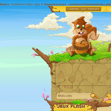
Notice
: Undefined index: type in
/home/eurovore_com/home/http/www/index.php
';