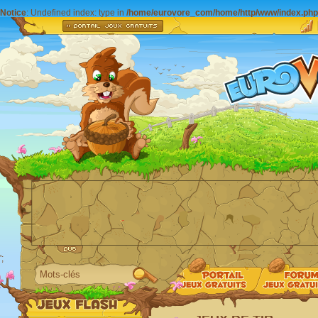
Notice
: Undefined index: type in
/home/eurovore_com/home/http/www/index.php
';