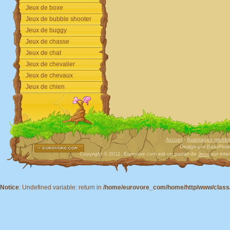
Jeux de boxe
Jeux de bubble shooter
Jeux de buggy
Jeux de chasse
Jeux de chat
Jeux de chevalier
Jeux de chevaux
Jeux de chien
Accueil
-
Avantages memb
Design par EasyFlow
Copyright © 2011, Eurovore.com est un portail de
Jeux
sur inter
Notice
: Undefined variable: return in
/home/eurovore_com/home/http/www/class