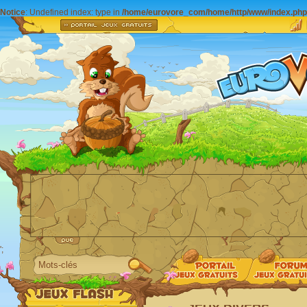
Notice
: Undefined index: type in
/home/eurovore_com/home/http/www/index.php
';