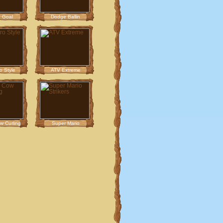
n Goal
Dodge Ballin
o Style
ATV Extreme
w Curling
Super Mario
Strikers