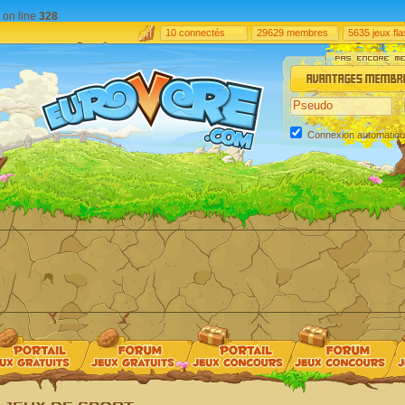
on line
328
10 connectés
29629 membres
5635
jeux fl
Connexion automatiq