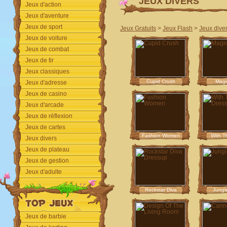
JEUX DIVERS
Jeux d'action
Jeux d'aventure
Jeux de sport
Jeux Gratuits
>
Jeux Flash
>
Jeux dive
Jeux de voiture
Jeux de combat
Jeux de tir
Jeux classiques
Cupid Crush
Mag
Jeux d'adresse
Jeux de casino
Jeux d'arcade
Jeux de réflexion
Jeux de cartes
Fashion Women
With T
Jeux divers
M
Jeux de plateau
Jeux de gestion
Jeux d'adulte
Rockstar Diva
Jungl
Dressup
Jeux de barbie