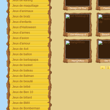
Jeux de karting
Jeux de maquillage
Design Of The
Cann
Jeux d'animaux
Living Room
Jeux de bratz
Jeux d'enfants
Jeux d'Halloween
Jeux d'armes
Girl Makeup 8
Beach
Jeux d'avion
Dre
Jeux d'amour
Jeux de 4x4
Jeux de ballon
Jeux de barbapapa
HangARoo
Dis 
Jeux de basket
←
1
Jeux de bateau
Jeux de Batman
Jeux de beauté
Jeux de bébé
Jeux de Ben 10
Jeux de billard
Jeux de BMX
Jeux de Bomberman