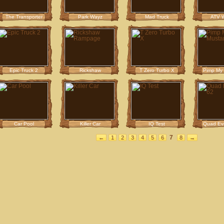
The Transporter
Park Wayz
Mad Truck
ATV W
Chal
Epic Truck 2
Rickshaw
T Zero Turbo X
Pimp My
Rampage
Car Pool
Killer Car
IQ Test
Quad Ev
7
←
1
2
3
4
5
6
8
→