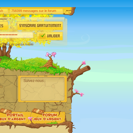
ash
758399 messages sur le forum
ue
-
Mot de passe oublié
Suivez-nous :