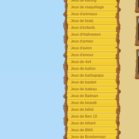
Jeux de karting
Jeux de maquillage
Jeux d'animaux
Jeux de bratz
Jeux d'enfants
Jeux d'Halloween
Jeux d'armes
Jeux d'avion
Jeux d'amour
Jeux de 4x4
Jeux de ballon
Jeux de barbapapa
Jeux de basket
Jeux de bateau
Jeux de Batman
Jeux de beauté
Jeux de bébé
Jeux de Ben 10
Jeux de billard
Jeux de BMX
Jeux de Bomberman