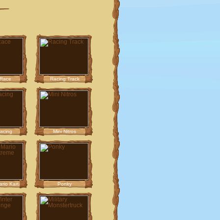
Race
Racing Track
acing
Mini Nitros
rio Kart
Ponky
eme