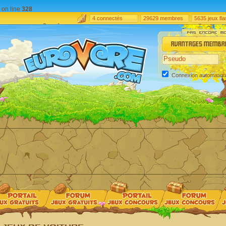
on line
328
4 connectés
29629 membres
5635
jeux fl
Connexion automatiq