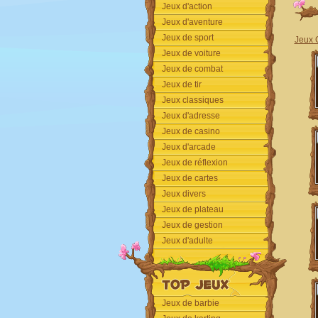
Jeux d'action
Jeux d'aventure
Jeux de sport
Jeux G
Jeux de voiture
Jeux de combat
Jeux de tir
Jeux classiques
Jeux d'adresse
Jeux de casino
Jeux d'arcade
Jeux de réflexion
Jeux de cartes
Jeux divers
Jeux de plateau
Jeux de gestion
Jeux d'adulte
Jeux de barbie