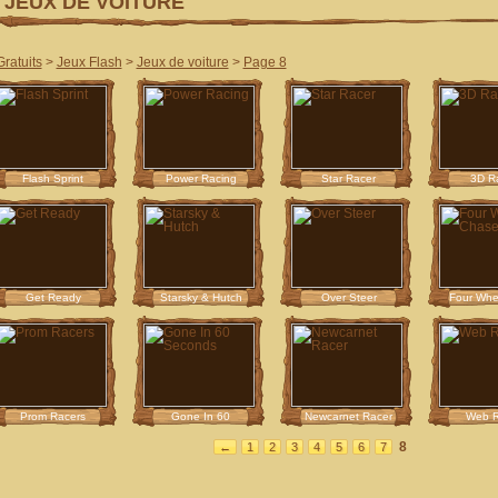
JEUX DE VOITURE
ratuits
>
Jeux Flash
>
Jeux de voiture
>
Page 8
Flash Sprint
Power Racing
Star Racer
3D R
Get Ready
Starsky & Hutch
Over Steer
Four Whe
Prom Racers
Gone In 60
Newcarnet Racer
Web R
Seconds
8
←
1
2
3
4
5
6
7